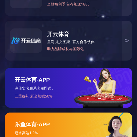
诚信集团
标示：
一页：
无
下空白页：
捷报！2023年中国精细化工百强名单公布，河北诚信集团位
居第三！
更加最新资讯