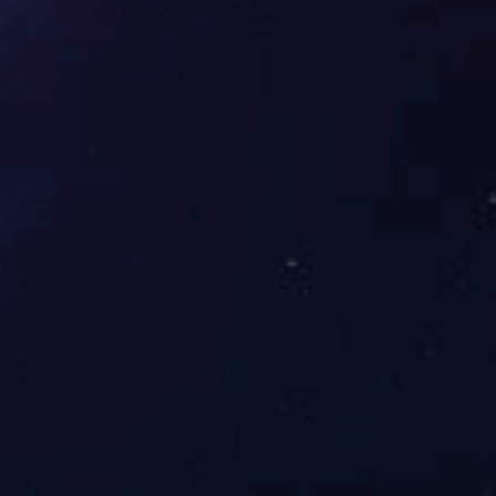
2023中国石油和化工民营企业百强名单出炉，河北诚
信集团榜上有名！
查看详情