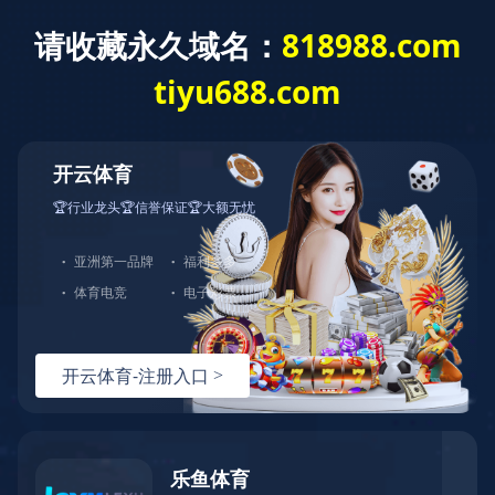
星空平台
产品中心
关键商品为氰化钠、黄血盐钠、三聚氯氰、苯乙腈、苯乙酸
（钠、钾）、丙二酸酯系商品、氰乙酸酯系商品、EDTA螯合
剂系商品等100多个商品
全部产品
营销网络